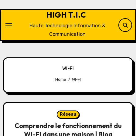
Skip
to
HIGH T.I.C
content
Haute Technologie Information &
Communication
WI-FI
Home
WI-FI
Réseau
Comprendre le fonctionnement du
Wi-Fi dans une maison | Blog